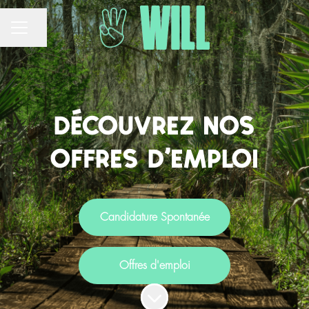
MENU CARRIÈRE
Partager la page
découvrez nos
offres d'emploi
Candidature Spontanée
Offres d'emploi
Faire défiler jusqu'au contenu